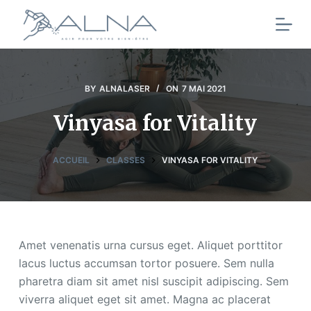
P
a
s
s
e
BY
ALNALASER
ON
7 MAI 2021
r
Vinyasa for Vitality
a
u
c
ACCUEIL
CLASSES
VINYASA FOR VITALITY
o
n
t
e
Amet venenatis urna cursus eget. Aliquet porttitor
n
lacus luctus accumsan tortor posuere. Sem nulla
u
pharetra diam sit amet nisl suscipit adipiscing. Sem
viverra aliquet eget sit amet. Magna ac placerat