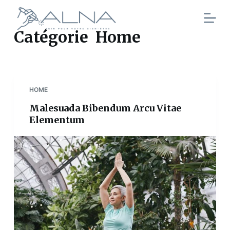
P
a
Catégorie
Home
s
s
e
r
HOME
a
u
Malesuada Bibendum Arcu Vitae
c
Elementum
o
n
t
e
n
u