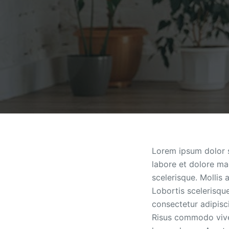
Lorem ipsum dolor s
labore et dolore ma
scelerisque. Mollis 
Lobortis scelerisqu
consectetur adipisci
Risus commodo viver