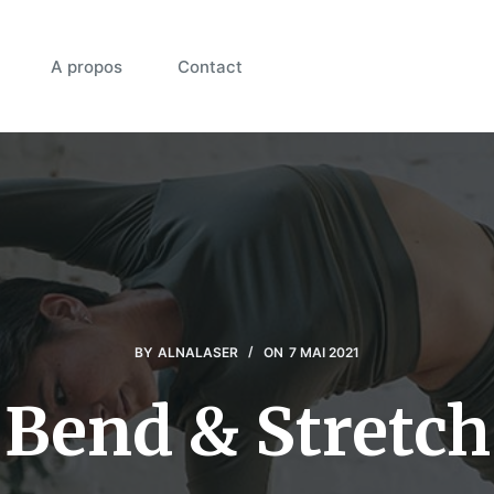
A propos
Contact
BY
ALNALASER
ON
7 MAI 2021
Bend & Stretch