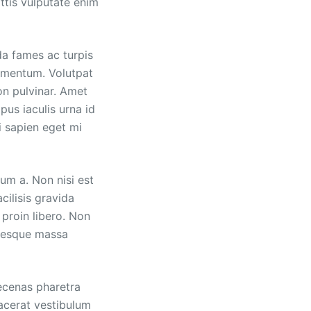
ttis vulputate enim
da fames ac turpis
dimentum. Volutpat
on pulvinar. Amet
pus iaculis urna id
i sapien eget mi
um a. Non nisi est
cilisis gravida
 proin libero. Non
entesque massa
aecenas pharetra
acerat vestibulum