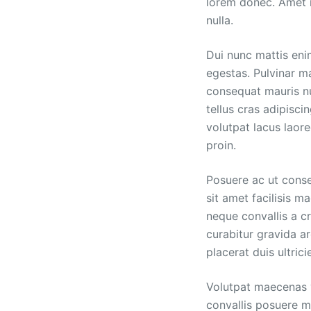
lorem donec. Amet n
nulla.
Dui nunc mattis eni
egestas. Pulvinar m
consequat mauris nu
tellus cras adipisci
volutpat lacus laore
proin.
Posuere ac ut conse
sit amet facilisis m
neque convallis a c
curabitur gravida ar
placerat duis ultrici
Volutpat maecenas v
convallis posuere m