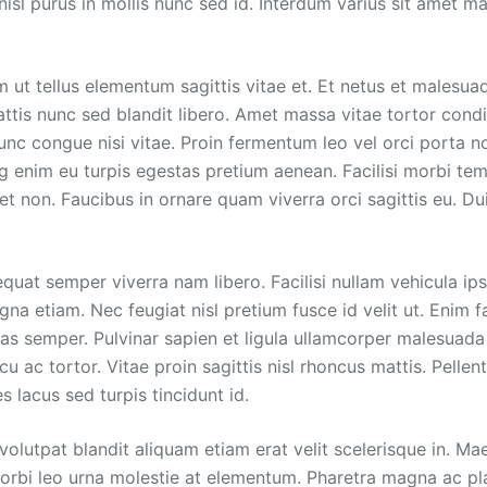
isl purus in mollis nunc sed id. Interdum varius sit amet ma
m ut tellus elementum sagittis vitae et. Et netus et malesua
attis nunc sed blandit libero. Amet massa vitae tortor con
nc congue nisi vitae. Proin fermentum leo vel orci porta n
ng enim eu turpis egestas pretium aenean. Facilisi morbi tem
et non. Faucibus in ornare quam viverra orci sagittis eu. Du
quat semper viverra nam libero. Facilisi nullam vehicula ips
agna etiam. Nec feugiat nisl pretium fusce id velit ut. Enim fa
ras semper. Pulvinar sapien et ligula ullamcorper malesuada
cu ac tortor. Vitae proin sagittis nisl rhoncus mattis. Pell
es lacus sed turpis tincidunt id.
olutpat blandit aliquam etiam erat velit scelerisque in. M
orbi leo urna molestie at elementum. Pharetra magna ac pl