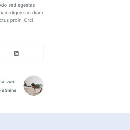
modo sed egestas
 etiam dignissim diam
ctus proin. Orci
SUIVANT
e & Shine