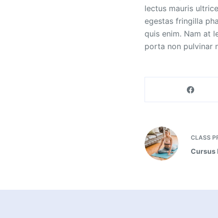
lectus mauris ultri
egestas fringilla ph
quis enim. Nam at le
porta non pulvinar 
CLASS
P
Cursus 