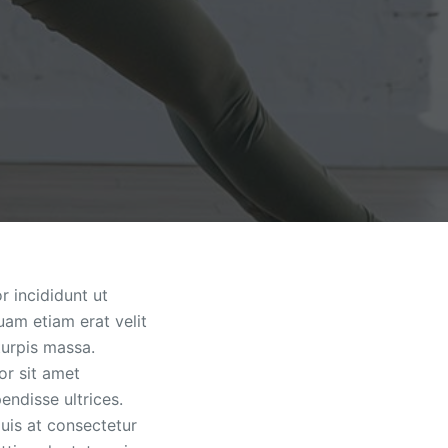
r incididunt ut
uam etiam erat velit
turpis massa.
or sit amet
endisse ultrices.
uis at consectetur