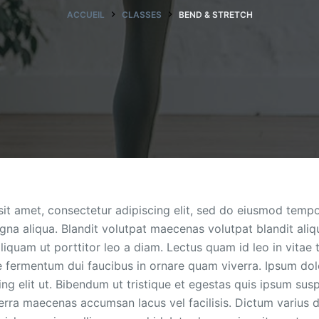
ACCUEIL
CLASSES
BEND & STRETCH
it amet, consectetur adipiscing elit, sed do eiusmod tempo
gna aliqua. Blandit volutpat maecenas volutpat blandit aliq
aliquam ut porttitor leo a diam. Lectus quam id leo in vitae 
e fermentum dui faucibus in ornare quam viverra. Ipsum dol
ng elit ut. Bibendum ut tristique et egestas quis ipsum susp
ra maecenas accumsan lacus vel facilisis. Dictum varius d