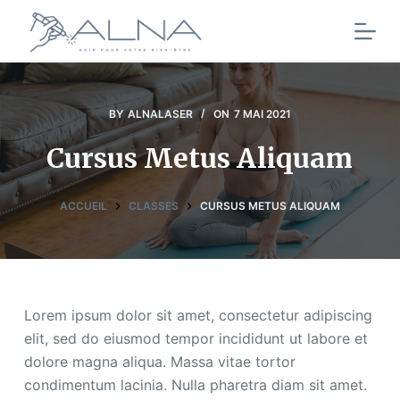
P
a
s
s
e
BY
ALNALASER
ON
7 MAI 2021
r
Cursus Metus Aliquam
a
u
c
ACCUEIL
CLASSES
CURSUS METUS ALIQUAM
o
n
t
e
Lorem ipsum dolor sit amet, consectetur adipiscing
n
elit, sed do eiusmod tempor incididunt ut labore et
u
dolore magna aliqua. Massa vitae tortor
condimentum lacinia. Nulla pharetra diam sit amet.